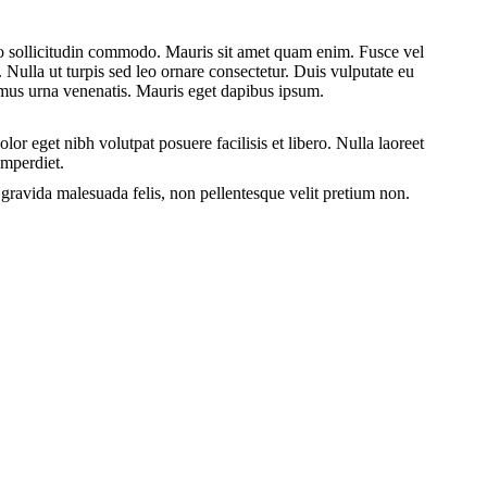
ero sollicitudin commodo. Mauris sit amet quam enim. Fusce vel
ulla ut turpis sed leo ornare consectetur. Duis vulputate eu
ximus urna venenatis. Mauris eget dapibus ipsum.
or eget nibh volutpat posuere facilisis et libero. Nulla laoreet
imperdiet.
s gravida malesuada felis, non pellentesque velit pretium non.