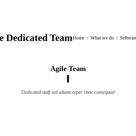
e Dedicated Team
You are here:
Home
What we do
Softwar
Agile Team
Dedicated staff sed ullamcorper vitae consequat!