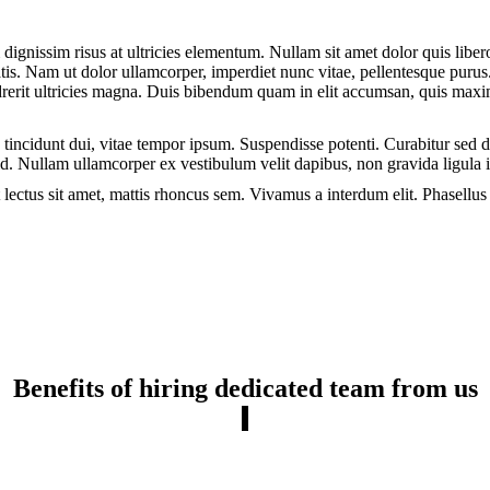
 dignissim risus at ultricies elementum. Nullam sit amet dolor quis lib
 Nam ut dolor ullamcorper, imperdiet nunc vitae, pellentesque purus. N
 hendrerit ultricies magna. Duis bibendum quam in elit accumsan, quis ma
tincidunt dui, vitae tempor ipsum. Suspendisse potenti. Curabitur sed dol
 id. Nullam ullamcorper ex vestibulum velit dapibus, non gravida ligula 
t lectus sit amet, mattis rhoncus sem. Vivamus a interdum elit. Phasellu
Benefits of hiring dedicated team from us